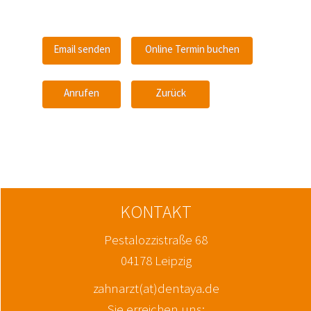
Email senden
Online Termin buchen
Anrufen
Zurück
KONTAKT
Pestalozzistraße 68
04178 Leipzig
zahnarzt(at)dentaya.de
Sie erreichen uns: